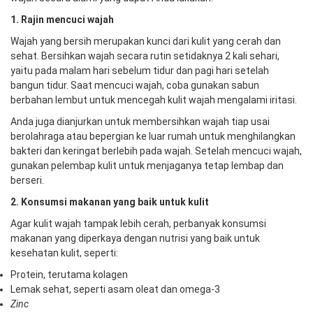
1. Rajin
m
encuci
w
ajah
Wajah yang bersih merupakan kunci dari kulit yang cerah dan
sehat. Bersihkan wajah secara rutin setidaknya 2 kali sehari,
yaitu pada malam hari sebelum tidur dan pagi hari setelah
bangun tidur. Saat mencuci wajah, coba gunakan sabun
berbahan lembut untuk mencegah kulit wajah mengalami iritasi.
Anda juga dianjurkan untuk membersihkan wajah tiap usai
berolahraga atau bepergian ke luar rumah untuk menghilangkan
bakteri dan keringat berlebih pada wajah. Setelah mencuci wajah,
gunakan pelembap kulit untuk menjaganya tetap lembap dan
berseri.
2. Konsumsi
m
akanan yang
b
aik
u
ntuk
k
ulit
Agar kulit wajah tampak lebih cerah, perbanyak konsumsi
makanan yang diperkaya dengan nutrisi yang baik untuk
kesehatan kulit, seperti:
Protein, terutama kolagen
Lemak sehat, seperti asam oleat dan omega-3
Zinc