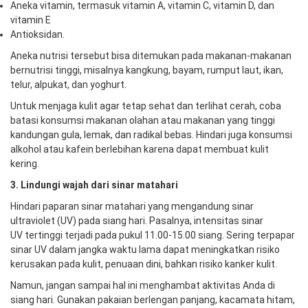
Aneka vitamin, termasuk vitamin A, vitamin C, vitamin D, dan
vitamin E
Antioksidan.
Aneka nutrisi tersebut bisa ditemukan pada makanan-makanan
bernutrisi tinggi, misalnya kangkung, bayam, rumput laut, ikan,
telur, alpukat, dan yoghurt.
Untuk menjaga kulit agar tetap sehat dan terlihat cerah, coba
batasi konsumsi makanan olahan atau makanan yang tinggi
kandungan gula, lemak, dan radikal bebas. Hindari juga konsumsi
alkohol atau kafein berlebihan karena dapat membuat kulit
kering.
3. Lindungi
w
ajah
d
ari
s
inar
m
atahari
Hindari paparan sinar matahari yang mengandung sinar
ultraviolet (UV) pada siang hari. Pasalnya, intensitas sinar
UV tertinggi terjadi pada pukul 11.00-15.00 siang. Sering terpapar
sinar UV dalam jangka waktu lama dapat meningkatkan risiko
kerusakan pada kulit, penuaan dini, bahkan risiko kanker kulit.
Namun, jangan sampai hal ini menghambat aktivitas Anda di
siang hari. Gunakan pakaian berlengan panjang, kacamata hitam,