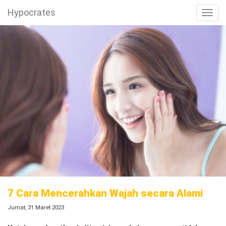
Hypocrates
Toggl
7 Cara Mencerahkan Wajah secara Alami
Jumat, 31 Maret 2023