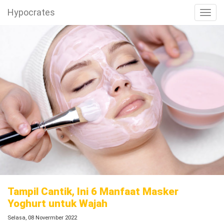
Hypocrates
Toggl
Tampil Cantik, Ini 6 Manfaat Masker
Yoghurt untuk Wajah
Selasa, 08 Novermber 2022