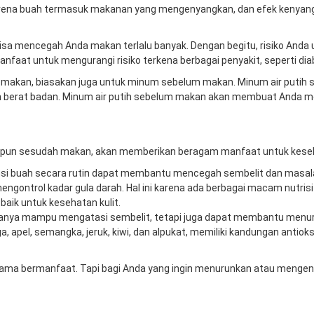
karena buah termasuk makanan yang mengenyangkan, dan efek kenyang
isa mencegah Anda makan terlalu banyak. Dengan begitu, risiko Anda 
manfaat untuk mengurangi risiko terkena berbagai penyakit, seperti dia
akan, biasakan juga untuk minum sebelum makan. Minum air putih seb
erat badan. Minum air putih sebelum makan akan membuat Anda me
pun sesudah makan, akan memberikan beragam manfaat untuk kesehata
si buah secara rutin dapat membantu mencegah sembelit dan masala
gontrol kadar gula darah. Hal ini karena ada berbagai macam nutris
baik untuk kesehatan kulit.
hanya mampu mengatasi sembelit, tetapi juga dapat membantu menuru
ga, apel, semangka, jeruk, kiwi, dan alpukat, memiliki kandungan anti
a bermanfaat. Tapi bagi Anda yang ingin menurunkan atau mengend